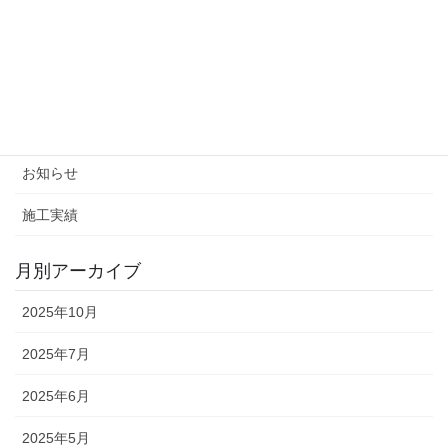
投
固
固
固
«
1
…
7
8
稿
定
定
定
ペ
ペ
ペ
ナ
カテゴリー
ー
ー
ー
ビ
ジ
ジ
ジ
イベント
ゲ
ー
お知らせ
シ
施工実績
ョ
ン
月別アーカイブ
2025年10月
2025年7月
2025年6月
2025年5月